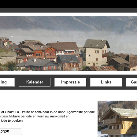
ling
Kalender
Impressie
Links
Ga
 of Chalet La Tirelire beschikbaar in de door u gewenste periode.
n beschikbare periode en voer uw aankomst en
riode te boeken.