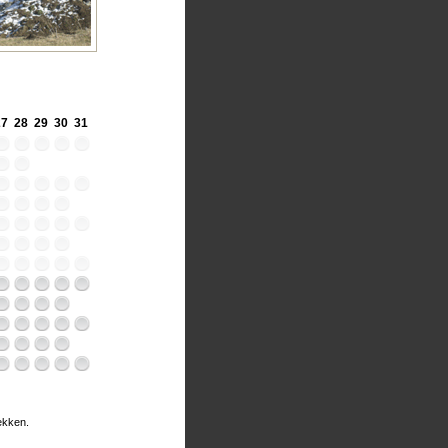
27
28
29
30
31
rekken.