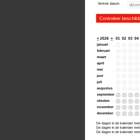
Vertrek datum:
<
2026
>
01
02
03
04
januari
februari
maart
april
mei
juni
juli
augustus
september
oktober
november
december
De dagen in de kalender met e
De dagen in de kalender met ee
De dagen in de kalender met h