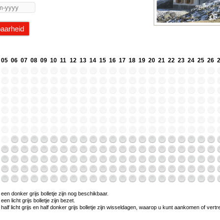
05
06
07
08
09
10
11
12
13
14
15
16
17
18
19
20
21
22
23
24
25
26
en donker grijs bolletje zijn nog beschikbaar.
n licht grijs bolletje zijn bezet.
alf licht grijs en half donker grijs bolletje zijn wisseldagen, waarop u kunt aankomen of vert