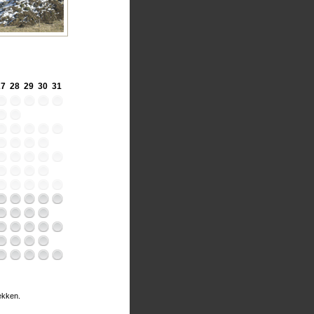
27
28
29
30
31
rekken.