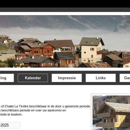
ling
Kalender
Impressie
Links
Ga
 of Chalet La Tirelire beschikbaar in de door u gewenste periode.
n beschikbare periode en voer uw aankomst en
riode te boeken.