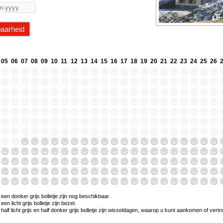
05
06
07
08
09
10
11
12
13
14
15
16
17
18
19
20
21
22
23
24
25
26
en donker grijs bolletje zijn nog beschikbaar.
n licht grijs bolletje zijn bezet.
alf licht grijs en half donker grijs bolletje zijn wisseldagen, waarop u kunt aankomen of vert