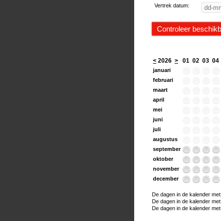
Vertrek datum:
<
2026
>
01
02
03
04
januari
februari
maart
april
mei
juni
juli
augustus
september
oktober
november
december
De dagen in de kalender met e
De dagen in de kalender met ee
De dagen in de kalender met h