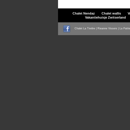
Chalet Nendaz
Chalet wallis
V
Vakantiehuisje Zwitserland
Chalet La Tirelire | Rieanne Vissers | La Patti