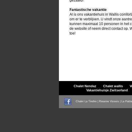
gezaaid!
Fantastische vakantie
Al is ons vakantiehuis in Wallis comfor
om er te verblijven. U vindt onze aant
kunnen maximaal 10 personen in het ch
de website of neem direct contact op. 
toe!
Chalet Nendaz
Chalet wallis
V
Vakantiehuisje Zwitserland
Chalet La Tirelire | Rieanne Vissers | La Patti