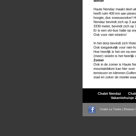
Winter
Haute Nendaz maakt deel uit 
heeft ruim 400 km aan pistes
hoogte; dus sneeuwzeker! Het
Nendaz bevindt zich op 3 aut
3330 meter, bevindt zich op 7
Er is een ski-bus halte op on
Ook voor niet-skieërs!
In het dorp bevindt zich Ho
Ook toegankelijk voor niet-ho
Hoe heerlijk is het om na e
(meer) skieën is het heerlijk
Zomer
Ook in de zomer is Haute N
mountainbiken kan hier over
tennissen en klimmen.Golfen 
stad en zeker de moeite waa
Chalet Nendaz
Chale
Vakantiehuisje 
Chalet La Tirelire | Rieanne 