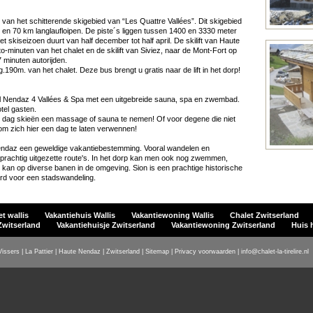
van het schitterende skigebied van “Les Quattre Vallées”. Dit skigebied
 en 70 km langlaufloipen. De piste´s liggen tussen 1400 en 3330 meter
 skiseizoen duurt van half december tot half april. De skilift van Haute
o-minuten van het chalet en de skilift van Siviez, naar de Mont-Fort op
 minuten autorijden.
g.190m. van het chalet. Deze bus brengt u gratis naar de lift in het dorp!
tel Nendaz 4 Vallées & Spa met een uitgebreide sauna, spa en zwembad.
tel gasten.
en dag skieën een massage of sauna te nemen! Of voor degene die niet
 om zich hier een dag te laten verwennen!
endaz een geweldige vakantiebestemming. Vooral wandelen en
 prachtig uitgezette route's. In het dorp kan men ook nog zwemmen,
kan op diverse banen in de omgeving. Sion is een prachtige historische
rd voor een stadswandeling.
t wallis
Vakantiehuis Wallis
Vakantiewoning Wallis
Chalet Zwitserland
Zwitserland
Vakantiehuisje Zwitserland
Vakantiewoning Zwitserland
Huis 
Vissers | La Pattier | Haute Nendaz | Zwitserland |
Sitemap
|
Privacy voorwaarden
|
info@chalet-la-tirelire.nl