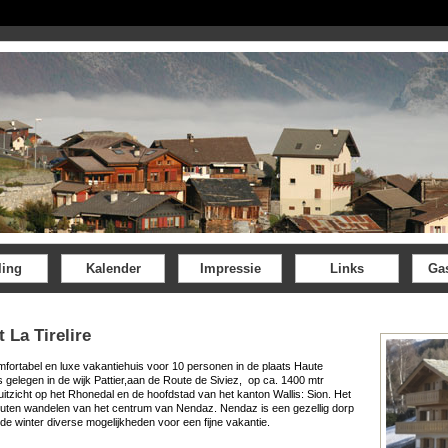
ling
Kalender
Impressie
Links
Ga
 La Tirelire
comfortabel en luxe vakantiehuis voor 10 personen in de plaats Haute
s gelegen in de wijk Pattier,aan de Route de Siviez, op ca. 1400 mtr
uitzicht op het Rhonedal en de hoofdstad van het kanton Wallis: Sion. Het
inuten wandelen van het centrum van Nendaz. Nendaz is een gezellig dorp
de winter diverse mogelijkheden voor een fijne vakantie.