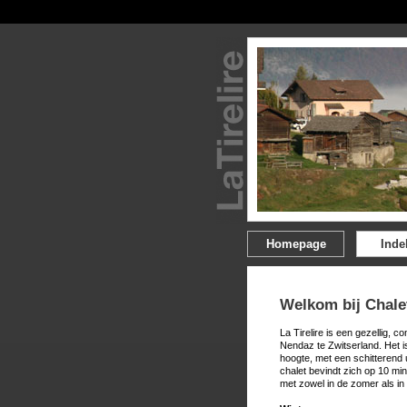
Homepage
Inde
Welkom bij Chalet
La Tirelire is een gezellig, 
Nendaz te Zwitserland. Het i
hoogte, met een schitterend 
chalet bevindt zich op 10 m
met zowel in de zomer als in 