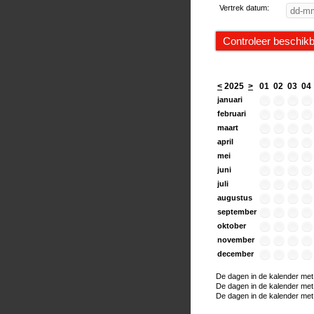
Vertrek datum:
<
2025
>
01
02
03
04
januari
februari
maart
april
mei
juni
juli
augustus
september
oktober
november
december
De dagen in de kalender met e
De dagen in de kalender met ee
De dagen in de kalender met h