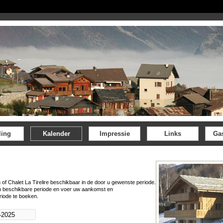
ling
Kalender
Impressie
Links
Ga
 of Chalet La Tirelire beschikbaar in de door u gewenste periode.
n beschikbare periode en voer uw aankomst en
riode te boeken.