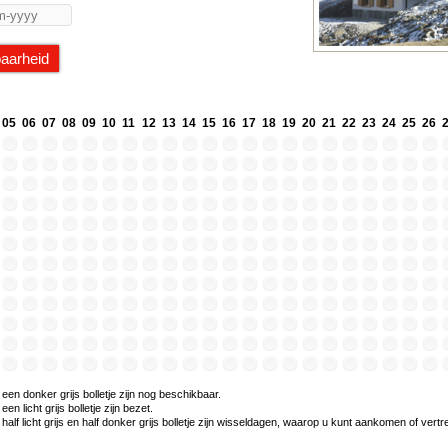
05
06
07
08
09
10
11
12
13
14
15
16
17
18
19
20
21
22
23
24
25
26
en donker grijs bolletje zijn nog beschikbaar.
n licht grijs bolletje zijn bezet.
alf licht grijs en half donker grijs bolletje zijn wisseldagen, waarop u kunt aankomen of vert