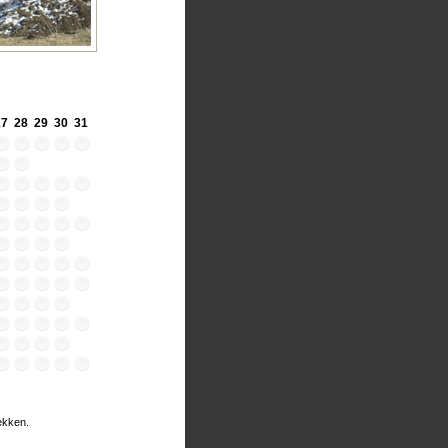
27
28
29
30
31
rekken.