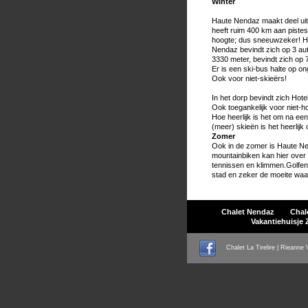
Winter
Haute Nendaz maakt deel uit 
heeft ruim 400 km aan pistes
hoogte; dus sneeuwzeker! Het
Nendaz bevindt zich op 3 aut
3330 meter, bevindt zich op 7
Er is een ski-bus halte op on
Ook voor niet-skieërs!
In het dorp bevindt zich Ho
Ook toegankelijk voor niet-ho
Hoe heerlijk is het om na e
(meer) skieën is het heerlijk
Zomer
Ook in de zomer is Haute N
mountainbiken kan hier over
tennissen en klimmen.Golfen 
stad en zeker de moeite waa
Chalet Nendaz
Chale
Vakantiehuisje 
Chalet La Tirelire | Rieanne 