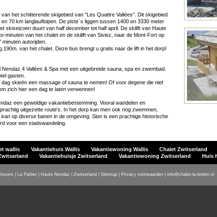
van het schitterende skigebied van “Les Quattre Vallées”. Dit skigebied
 en 70 km langlaufloipen. De piste´s liggen tussen 1400 en 3330 meter
 skiseizoen duurt van half december tot half april. De skilift van Haute
o-minuten van het chalet en de skilift van Siviez, naar de Mont-Fort op
 minuten autorijden.
g.190m. van het chalet. Deze bus brengt u gratis naar de lift in het dorp!
tel Nendaz 4 Vallées & Spa met een uitgebreide sauna, spa en zwembad.
tel gasten.
en dag skieën een massage of sauna te nemen! Of voor degene die niet
 om zich hier een dag te laten verwennen!
endaz een geweldige vakantiebestemming. Vooral wandelen en
 prachtig uitgezette route's. In het dorp kan men ook nog zwemmen,
kan op diverse banen in de omgeving. Sion is een prachtige historische
rd voor een stadswandeling.
t wallis
Vakantiehuis Wallis
Vakantiewoning Wallis
Chalet Zwitserland
Zwitserland
Vakantiehuisje Zwitserland
Vakantiewoning Zwitserland
Huis 
Vissers | La Pattier | Haute Nendaz | Zwitserland |
Sitemap
|
Privacy voorwaarden
|
info@chalet-la-tirelire.nl