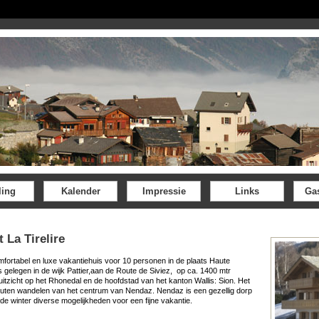
ling
Kalender
Impressie
Links
Ga
 La Tirelire
comfortabel en luxe vakantiehuis voor 10 personen in de plaats Haute
s gelegen in de wijk Pattier,aan de Route de Siviez, op ca. 1400 mtr
uitzicht op het Rhonedal en de hoofdstad van het kanton Wallis: Sion. Het
inuten wandelen van het centrum van Nendaz. Nendaz is een gezellig dorp
de winter diverse mogelijkheden voor een fijne vakantie.