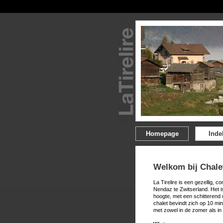
Homepage
Inde
Welkom bij Chalet
La Tirelire is een gezellig, 
Nendaz te Zwitserland. Het i
hoogte, met een schitterend 
chalet bevindt zich op 10 m
met zowel in de zomer als in 