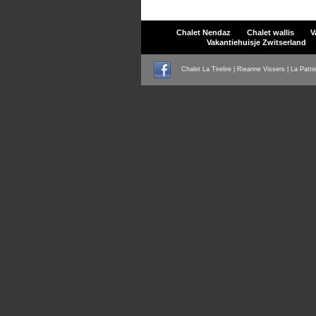
Chalet Nendaz
Chalet wallis
V
Vakantiehuisje Zwitserland
Chalet La Tirelire | Rieanne Vissers | La Patti