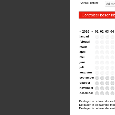
Vertrek datum:
<
2026
>
01
02
03
04
januari
februari
maart
april
mei
juni
juli
augustus
september
oktober
november
december
De dagen in de kalender met e
De dagen in de kalender met ee
De dagen in de kalender met h