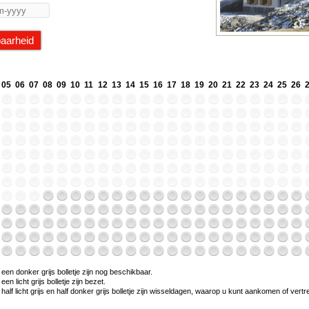
05
06
07
08
09
10
11
12
13
14
15
16
17
18
19
20
21
22
23
24
25
26
en donker grijs bolletje zijn nog beschikbaar.
n licht grijs bolletje zijn bezet.
alf licht grijs en half donker grijs bolletje zijn wisseldagen, waarop u kunt aankomen of vert