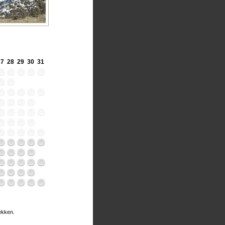
27
28
29
30
31
rekken.