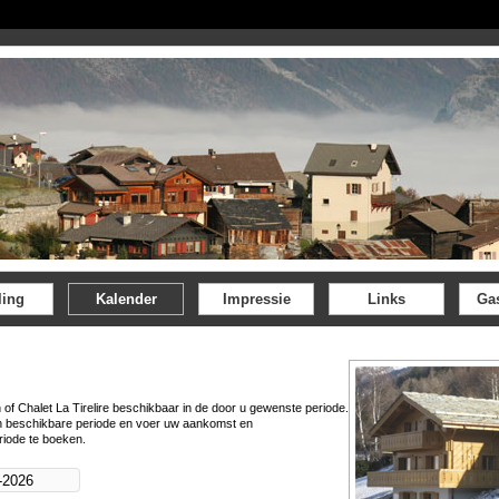
ling
Kalender
Impressie
Links
Ga
 of Chalet La Tirelire beschikbaar in de door u gewenste periode.
n beschikbare periode en voer uw aankomst en
riode te boeken.