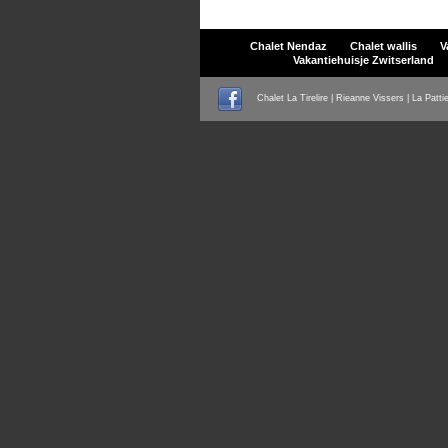
Chalet Nendaz
Chalet wallis
V
Vakantiehuisje Zwitserland
Chalet La Tirelire | Rieanne Vissers | La Patti