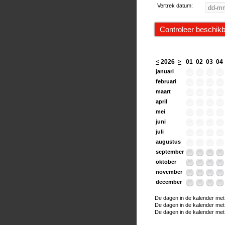
Vertrek datum:
<
2026
>
01
02
03
04
januari
februari
maart
april
mei
juni
juli
augustus
september
oktober
november
december
De dagen in de kalender met e
De dagen in de kalender met ee
De dagen in de kalender met h