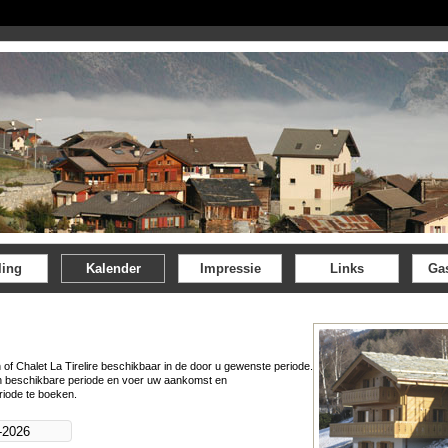
ling
Kalender
Impressie
Links
Ga
 of Chalet La Tirelire beschikbaar in de door u gewenste periode.
n beschikbare periode en voer uw aankomst en
riode te boeken.