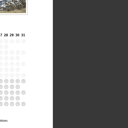
27
28
29
30
31
rekken.