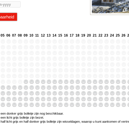
05
06
07
08
09
10
11
12
13
14
15
16
17
18
19
20
21
22
23
24
25
26
en donker grijs bolletje zijn nog beschikbaar.
n licht grijs bolletje zijn bezet.
alf licht grijs en half donker grijs bolletje zijn wisseldagen, waarop u kunt aankomen of vert