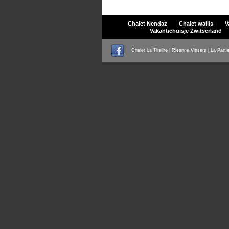
Chalet Nendaz
Chalet wallis
V
Vakantiehuisje Zwitserland
Chalet La Tirelire | Rieanne Vissers | La Patti