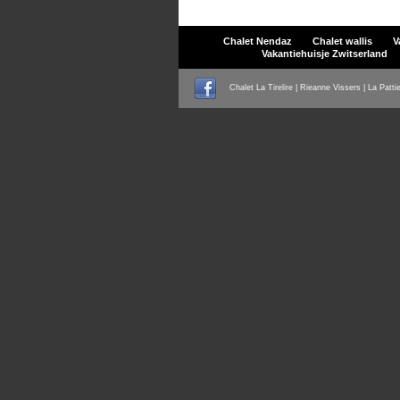
Chalet Nendaz
Chalet wallis
V
Vakantiehuisje Zwitserland
Chalet La Tirelire | Rieanne Vissers | La Patti