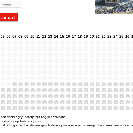
05
06
07
08
09
10
11
12
13
14
15
16
17
18
19
20
21
22
23
24
25
26
en donker grijs bolletje zijn nog beschikbaar.
n licht grijs bolletje zijn bezet.
alf licht grijs en half donker grijs bolletje zijn wisseldagen, waarop u kunt aankomen of vert