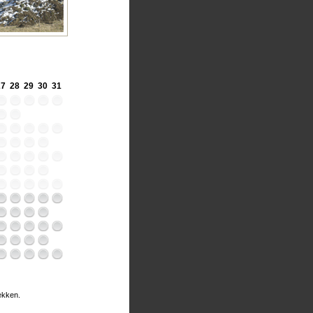
27
28
29
30
31
rekken.