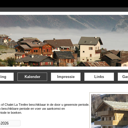
ling
Kalender
Impressie
Links
Ga
 of Chalet La Tirelire beschikbaar in de door u gewenste periode.
n beschikbare periode en voer uw aankomst en
riode te boeken.