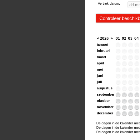
Vertrek datum:
<
2026
>
01
02
03
04
januari
februari
maart
april
mei
juni
juli
augustus
september
oktober
november
december
De dagen in de kalender met e
De dagen in de kalender met ee
De dagen in de kalender met h