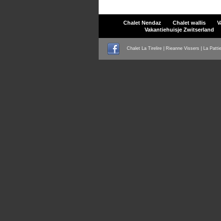
Chalet Nendaz
Chalet wallis
V
Vakantiehuisje Zwitserland
Chalet La Tirelire | Rieanne Vissers | La Patti