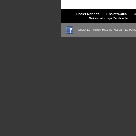
Chalet Nendaz
Chalet wallis
V
Vakantiehuisje Zwitserland
Chalet La Tirelire | Rieanne Vissers | La Patti