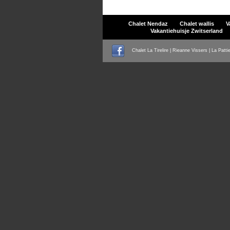
Chalet Nendaz
Chalet wallis
V
Vakantiehuisje Zwitserland
Chalet La Tirelire | Rieanne Vissers | La Patti